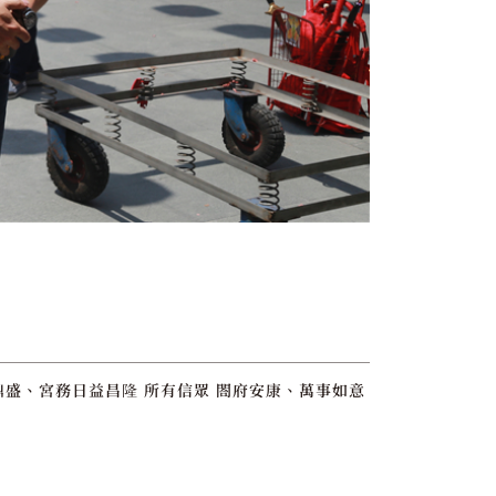
鼎盛、宮務日益昌隆 所有信眾 閤府安康、萬事如意