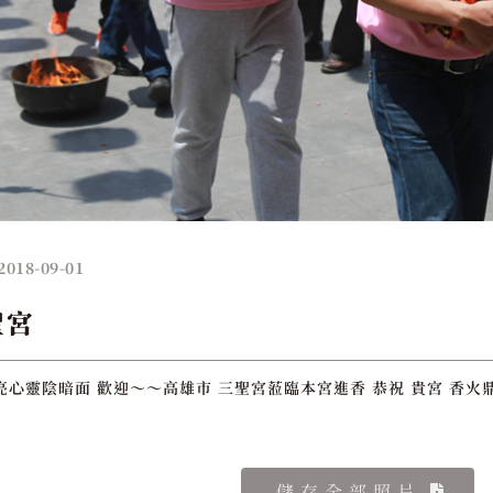
2018-09-01
聖宮
亮心靈陰暗面 歡迎～～高雄市 三聖宮蒞臨本宮進香 恭祝 貴宮 香火
儲存全部照片