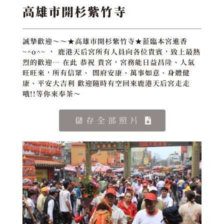
高雄市開杉紫竹寺
誠摯歡迎～～★高雄市開杉紫竹寺★蒞臨本宮進香
~^o^~ ， 鹿港天后宮所有人員向各位貴賓，致上最熱
烈的歡迎… 在此 恭祝 貴宮，宮務能日益昌隆、人氣
旺旺來，所有信眾、 閤府安康、萬事如意、身體健
康、平安大吉利 歡迎隨時有空回來鹿港天后宮走走
哦!!等你來奉茶～
儲存全部照片