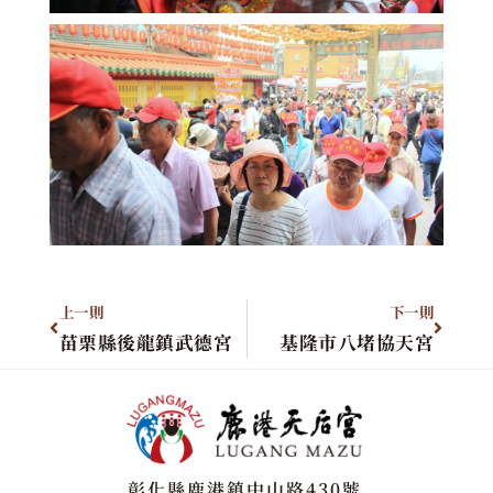
上一則
下一則
苗栗縣後龍鎮武德宮
基隆市八堵協天宮
彰化縣鹿港鎮中山路430號