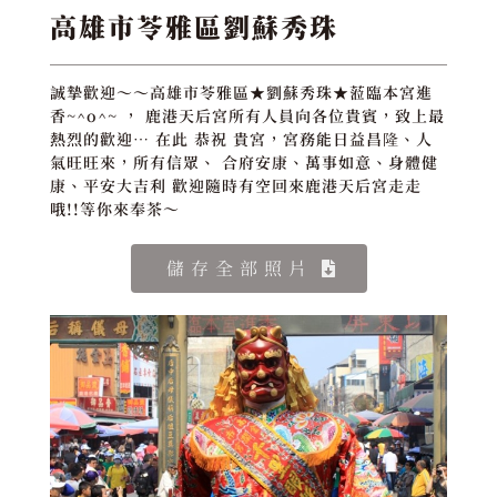
高雄市苓雅區劉蘇秀珠
誠摯歡迎～～高雄市苓雅區★劉蘇秀珠★蒞臨本宮進
香~^o^~ ， 鹿港天后宮所有人員向各位貴賓，致上最
熱烈的歡迎… 在此 恭祝 貴宮，宮務能日益昌隆、人
氣旺旺來，所有信眾、 合府安康、萬事如意、身體健
康、平安大吉利 歡迎隨時有空回來鹿港天后宮走走
哦!!等你來奉茶～
儲存全部照片