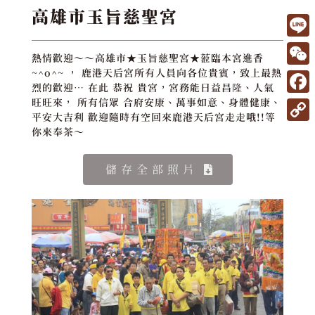
高雄市玉旨慈聖宮
L
熱情歡迎～～高雄市★玉旨慈聖宮★蒞臨本宮進香
i
W
~^o^~ ， 鹿港天后宮所有人員向各位貴賓，致上最熱
烈的歡迎… 在此 恭祝 貴宮，宮務能日益昌隆、人氣
n
e
F
旺旺來， 所有信眾 合府安康、萬事如意、身體健康、
e
平安大吉利 歡迎隨時有空回來鹿港天后宮走走哦!!等
C
a
C
你來奉茶～
h
c
o
a
e
儲存全部照片
p
t
b
y
o
L
o
i
k
n
k