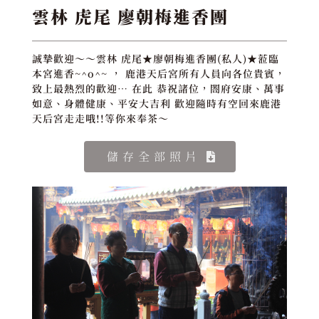
雲林 虎尾 廖朝梅進香團
誠摯歡迎～～雲林 虎尾★廖朝梅進香團(私人)★蒞臨
本宮進香~^o^~ ， 鹿港天后宮所有人員向各位貴賓，
致上最熱烈的歡迎… 在此 恭祝諸位，閤府安康、萬事
如意、身體健康、平安大吉利 歡迎隨時有空回來鹿港
天后宮走走哦!!等你來奉茶～
儲存全部照片