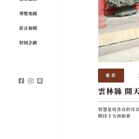
導覽地圖
影音新聞
特別企劃
進香
雲林縣 開
智慧是用善良的耳朵
期待下次再相會