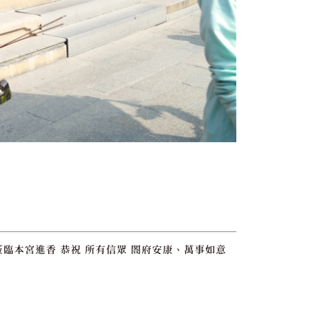
臨本宮進香 恭祝 所有信眾 閤府安康、萬事如意