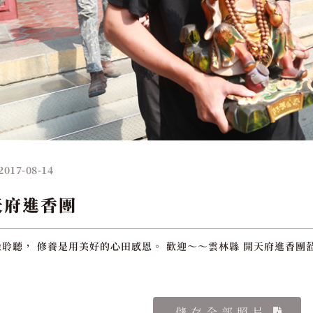
2017-08-14
天府進香團
聆聽， 修養是用美好的心田感恩。 歡迎～～雲林縣 開天府進香團蒞
儲存全部照片