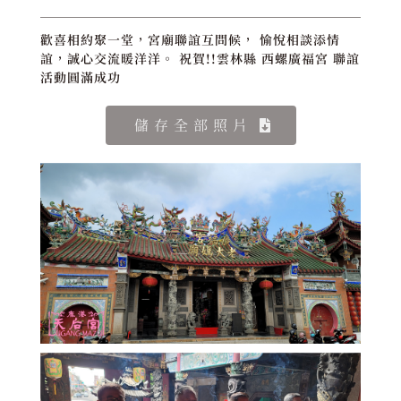
歡喜相約聚一堂，宮廟聯誼互問候， 愉悅相談添情
誼，誠心交流暖洋洋。 祝賀!!雲林縣 西螺廣福宮 聯誼
活動圓滿成功
儲存全部照片