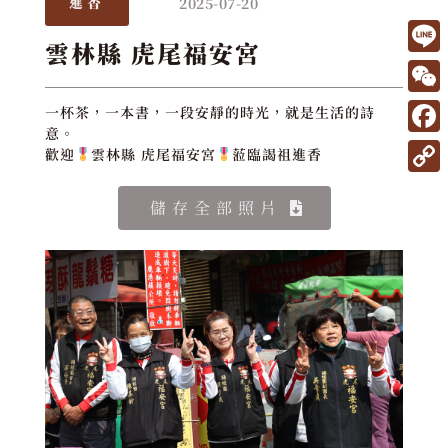
2025-07-20
進香
雲林縣 虎尾福安宮
L
i
W
一杯茶，一本書，一段安靜的時光，就是生活的詩
n
意。
e
F
歡迎
雲林縣 虎尾福安宮
蒞臨謁祖進香
e
C
a
C
h
儲存全部照片
c
o
a
e
p
t
b
y
o
L
o
i
k
n
k