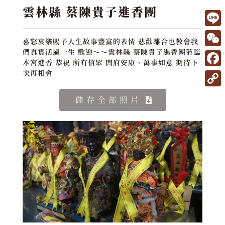
雲林縣 蔡陳貴子進香團
L
喜怒哀樂賜予人生故事豐富的表情 悲歡離合也教會我
i
W
們真實活過一生 歡迎～～雲林縣 蔡陳貴子進香團蒞臨
本宮進香 恭祝 所有信眾 閤府安康、萬事如意 期待下
n
e
F
次再相會
e
C
a
C
儲存全部照片
h
c
o
a
e
p
t
b
y
o
L
o
i
k
n
k