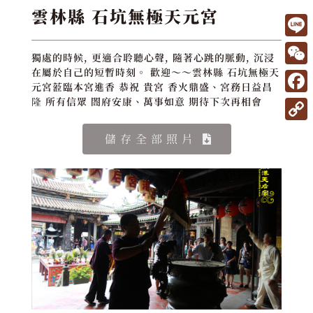
雲林縣 石坑無極天元宮
L
獨處的時候, 更適合聆聽心聲, 隨著心跳的脈動, 沉浸
i
W
在屬於自己的短暫時刻。 歡迎～～雲林縣 石坑無極天
元宮蒞臨本宮進香 恭祝 貴宮 香火鼎盛、宮務日益昌
n
e
F
隆 所有信眾 閤府安康、萬事如意 期待下次再相會
e
C
a
C
儲存全部照片
h
c
o
a
e
p
t
b
y
o
L
o
i
k
n
k