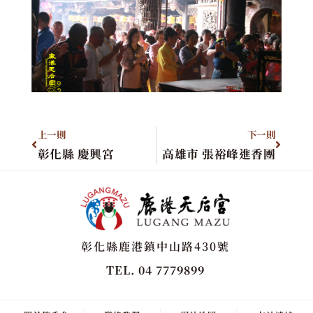
上一則
下一則
彰化縣 慶興宮
高雄市 張裕峰進香團
彰化縣鹿港鎮中山路430號
TEL. 04 7779899