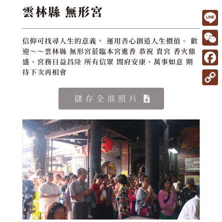
雲林縣 無形宮
L
信仰可找尋人生的意義， 運用善心創造人生價值。 歡
i
W
迎～～雲林縣 無形宮蒞臨本宮進香 恭祝 貴宮 香火鼎
盛、宮務日益昌隆 所有信眾 閤府安康、萬事如意 期
n
e
F
待下次再相會
e
C
a
C
儲存全部照片
h
c
o
a
e
p
t
b
y
o
L
o
i
k
n
k