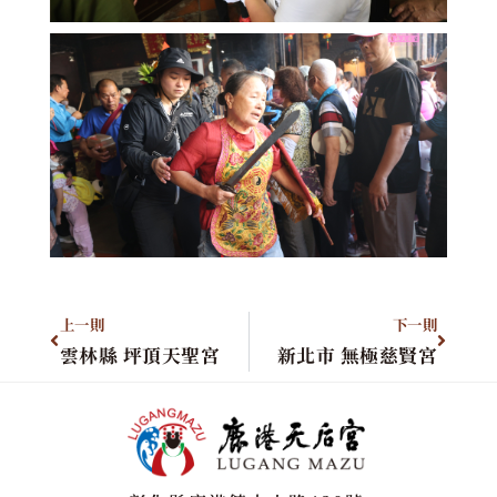
上一則
下一則
雲林縣 坪頂天聖宮
新北市 無極慈賢宮