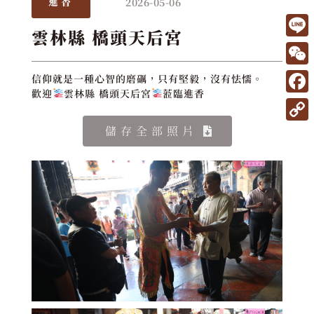
2026-05-06
進香
雲林縣 橋頭天后宮
L
i
W
信仰就是一種心智的磨礪，只有堅毅，沒有怯懦。
n
歡迎
雲林縣 橋頭天后宮
蒞臨進香
e
F
e
C
a
C
儲存全部照片
h
c
o
a
e
p
t
b
y
o
L
o
i
k
n
k