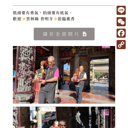
低頭要有勇氣，抬頭要有底氣。
L
歡迎
雲林縣 普明寺
蒞臨進香
i
W
儲存全部照片
n
e
F
e
C
a
C
h
c
o
a
e
p
t
b
y
o
L
o
i
k
n
k