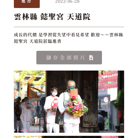
2022-06-28
進香
雲林縣 懿聖宮 天道院
成長的代價 是學習從失望中看見希望 歡迎～～雲林縣
懿聖宮 天道院蒞臨進香
儲存全部照片