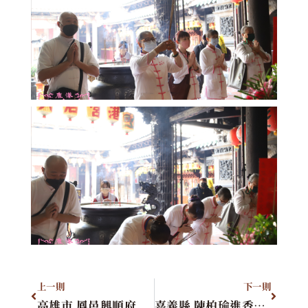
上一則
下一則
高雄市 鳳邑興順府
嘉義縣 陳柏瑜進香團&台中市 施銘洲進香團