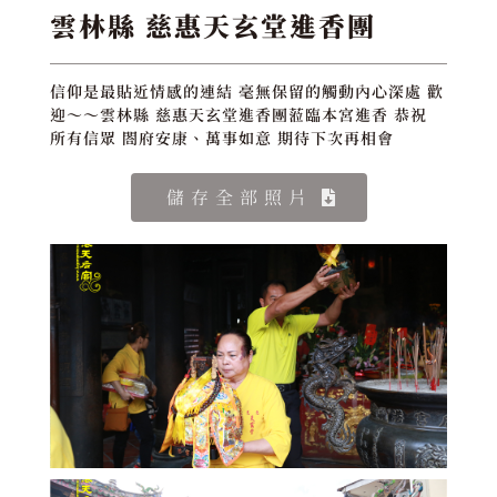
雲林縣 慈惠天玄堂進香團
信仰是最貼近情感的連結 毫無保留的觸動內心深處 歡
迎～～雲林縣 慈惠天玄堂進香團蒞臨本宮進香 恭祝
所有信眾 閤府安康、萬事如意 期待下次再相會
儲存全部照片