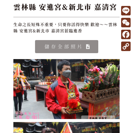
雲林縣 安進宮&新北市 嘉清宮
L
生命之長短殊不重要，只要你活得快樂 歡迎～～雲林
i
W
縣 安進宮&新北市 嘉清宮蒞臨進香
n
e
F
儲存全部照片
e
C
a
C
h
c
o
a
e
p
t
b
y
o
L
o
i
k
n
k