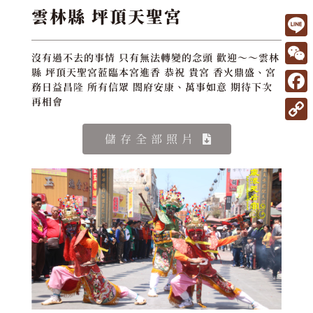
雲林縣 坪頂天聖宮
L
沒有過不去的事情 只有無法轉變的念頭 歡迎～～雲林
i
W
縣 坪頂天聖宮蒞臨本宮進香 恭祝 貴宮 香火鼎盛、宮
務日益昌隆 所有信眾 閤府安康、萬事如意 期待下次
n
e
F
再相會
e
C
a
C
儲存全部照片
h
c
o
a
e
p
t
b
y
o
L
o
i
k
n
k