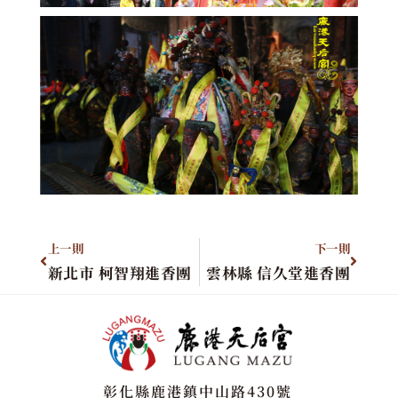
上一則
下一則
新北市 柯智翔進香團
雲林縣 信久堂進香團
彰化縣鹿港鎮中山路430號