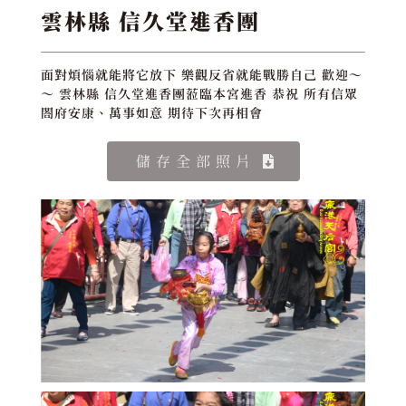
雲林縣 信久堂進香團
面對煩惱就能將它放下 樂觀反省就能戰勝自己 歡迎～
～ 雲林縣 信久堂進香團蒞臨本宮進香 恭祝 所有信眾
閤府安康、萬事如意 期待下次再相會
儲存全部照片