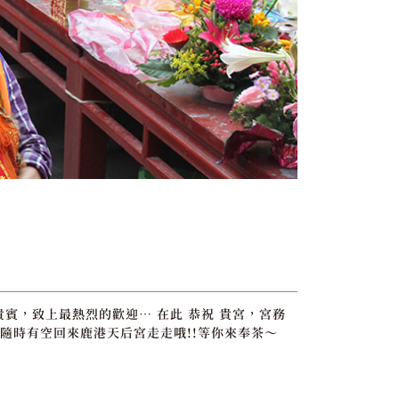
貴賓，致上最熱烈的歡迎… 在此 恭祝 貴宮，宮務
隨時有空回來鹿港天后宮走走哦!!等你來奉茶～