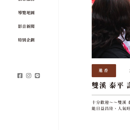
導覽地圖
影音新聞
特別企劃
進香
雙溪 泰平 
十分歡迎～～雙溪 
能日益昌隆、人氣旺