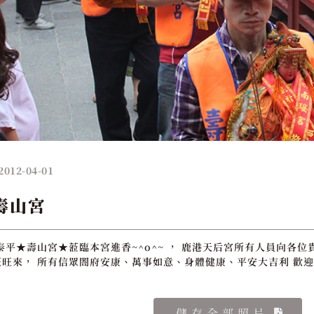
2012-04-01
壽山宮
泰平★壽山宮★蒞臨本宮進香~^o^~ ， 鹿港天后宮所有人員向各位
旺來， 所有信眾閤府安康、萬事如意、身體健康、平安大吉利 歡迎
儲存全部照片