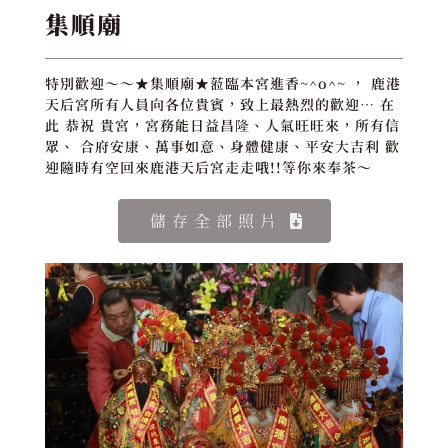
集順廟
特別歡迎～～★集順廟★蒞臨本宮進香~^o^~ ， 鹿港
天后宮所有人員向各位貴賓，致上最熱烈的歡迎… 在
此 恭祝 貴宮，宮務能日益昌隆、人氣旺旺來，所有信
眾、 合府安康、萬事如意、身體健康、平安大吉利 歡
迎隨時有空回來鹿港天后宮走走哦!!等你來奉茶～
儲存全部照片