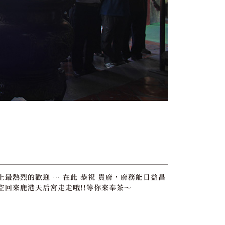
最熱烈的歡迎 … 在此 恭祝 貴府，府務能日益昌
空回來鹿港天后宮走走哦!!等你來奉茶～