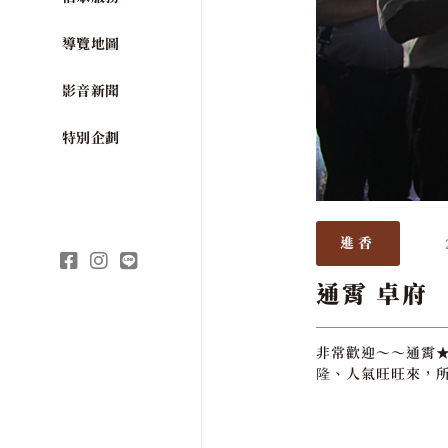
導覽地圖
影音新聞
特別企劃
進香
通霄 卓府
非常歡迎～～通霄★
隆、人氣旺旺來，所