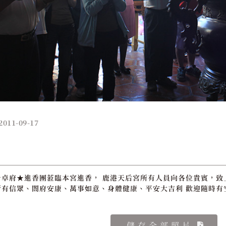
2011-09-17
卓府★進香團蒞臨本宮進香， 鹿港天后宮所有人員向各位貴賓，致上
有信眾、閤府安康、萬事如意、身體健康、平安大吉利 歡迎隨時有
儲存全部照片