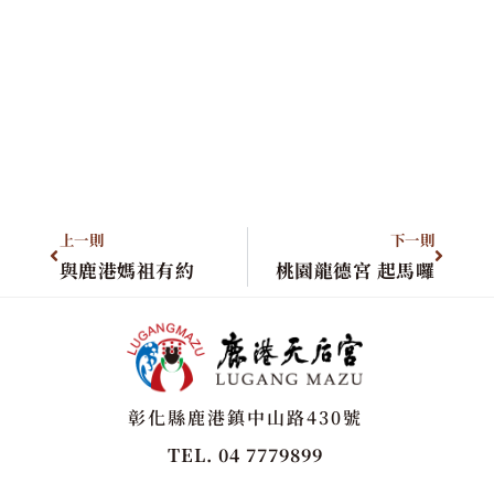
上一則
下一則
與鹿港媽祖有約
桃園龍德宮 起馬囉
彰化縣鹿港鎮中山路430號
TEL. 04 7779899