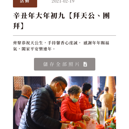
2021-02-19
活動
辛丑年大年初九【拜天公、團
拜】
齊聚恭祝天公生，手持馨香心虔誠， 感謝年年賜福
氣，闔家平安樂連年。
儲存全部照片