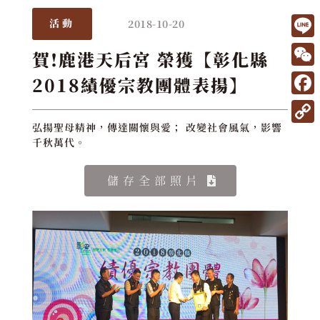
2018-10-20
活動
L
賀!鹿港天后宮 榮獲【彰化縣
i
W
2018績優宗教團體表揚】
n
e
F
e
C
a
弘揚聖母精神，傳達關懷與愛； 改變社會風氣，影響
C
h
千秋萬代。
c
o
a
e
p
儲存全部照片
t
b
y
o
L
o
i
k
n
k