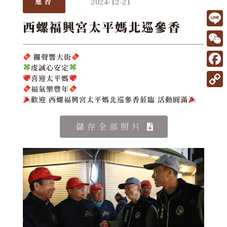
2024-12-21
進香
西螺福興宮太平媽北巡參香
L
i
W
鑼聲響大街
n
虔誠心安定
e
F
喜迎太平媽
e
C
a
福氣樂豐年
C
歡迎 西螺福興宮太平媽北巡參香蒞臨 活動圓滿
h
c
o
a
e
p
儲存全部照片
t
b
y
o
L
o
i
k
n
k