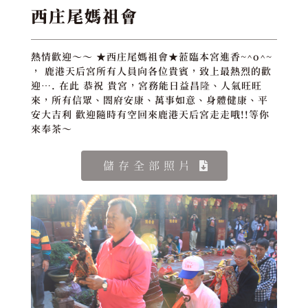
西庄尾媽祖會
熱情歡迎～～ ★西庄尾媽祖會★蒞臨本宮進香~^o^~
， 鹿港天后宮所有人員向各位貴賓，致上最熱烈的歡
迎…. 在此 恭祝 貴宮，宮務能日益昌隆、人氣旺旺
來，所有信眾、閤府安康、萬事如意、身體健康、平
安大吉利 歡迎隨時有空回來鹿港天后宮走走哦!!等你
來奉茶～
儲存全部照片