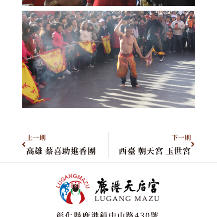
上一則
下一則
高雄 蔡喜助進香團
西臺 朝天宮 玉世宮
彰化縣鹿港鎮中山路430號