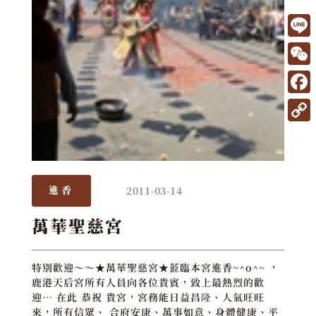
L
i
W
n
e
F
e
C
a
C
h
c
o
a
e
p
t
2011-03-14
進香
b
y
o
L
萬華聖慈宮
o
i
k
n
特別歡迎～～★萬華聖慈宮★蒞臨本宮進香~^o^~ ，
鹿港天后宮所有人員向各位貴賓，致上最熱烈的歡
k
迎… 在此 恭祝 貴宮，宮務能日益昌隆、人氣旺旺
來，所有信眾、 合府安康、萬事如意、身體健康、平