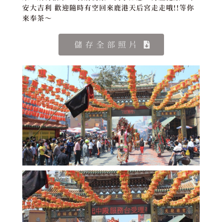
安大吉利 歡迎隨時有空回來鹿港天后宮走走哦!!等你
來奉茶～
儲存全部照片