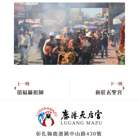
上一則
下一則
頂福巖祖師
新莊玄聖宮
彰化縣鹿港鎮中山路430號