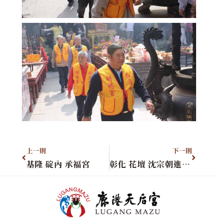
上一則
下一則
基隆 碇內 承福宮
彰化 花壇 沈宗朝進香團