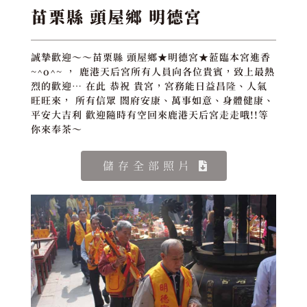
苗栗縣 頭屋鄉 明德宮
誠摯歡迎～～苗栗縣 頭屋鄉★明德宮★蒞臨本宮進香
~^o^~ ， 鹿港天后宮所有人員向各位貴賓，致上最熱
烈的歡迎… 在此 恭祝 貴宮，宮務能日益昌隆、人氣
旺旺來， 所有信眾 閤府安康、萬事如意、身體健康、
平安大吉利 歡迎隨時有空回來鹿港天后宮走走哦!!等
你來奉茶～
儲存全部照片