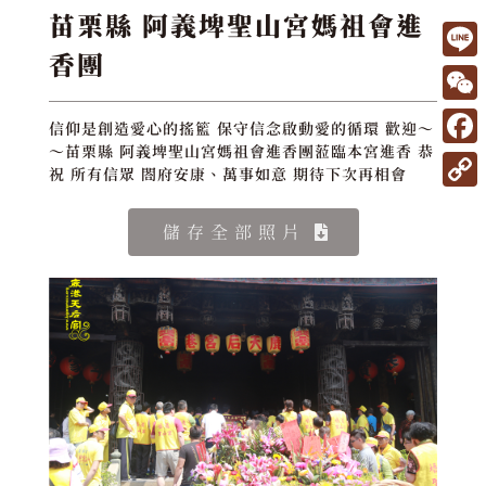
苗栗縣 阿義埤聖山宮媽祖會進
香團
L
i
W
信仰是創造愛心的搖籃 保守信念啟動愛的循環 歡迎～
n
e
～苗栗縣 阿義埤聖山宮媽祖會進香團蒞臨本宮進香 恭
F
e
祝 所有信眾 閤府安康、萬事如意 期待下次再相會
C
a
C
h
c
儲存全部照片
o
a
e
p
t
b
y
o
L
o
i
k
n
k