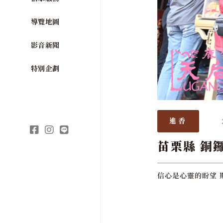
導覽地圖
影音新聞
特別企劃
進香
苗栗縣 銅
信心是心靈的盼望 