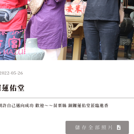
2022-05-26
鑼蓮佑堂
期許自己邁向成功 歡迎～～苗栗縣 銅鑼蓮佑堂蒞臨進香
儲存全部照片