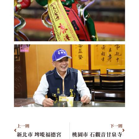
上一則
下一則
新北市 埤墘福德宮
桃園市 石觀音甘泉寺