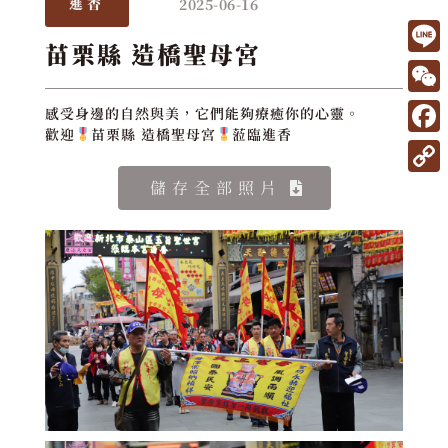
2025-06-16
進香
苗栗縣 造橋聖母宮
L
i
W
感受身邊的自然與美，它們能夠療癒你的心靈。
n
歡迎
苗栗縣 造橋聖母宮
蒞臨進香
e
F
e
C
a
C
儲存全部照片
h
c
o
a
e
p
t
b
y
o
L
o
i
k
n
k