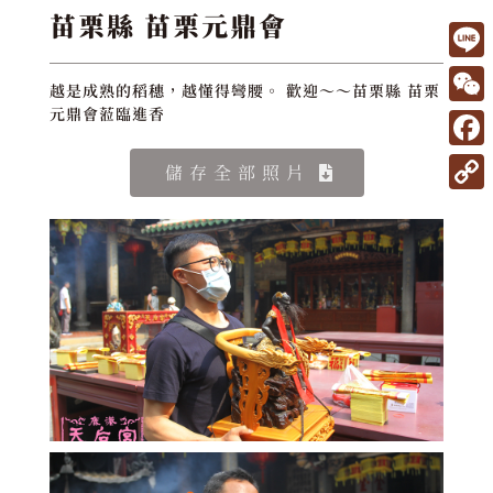
苗栗縣 苗栗元鼎會
L
越是成熟的稻穗，越懂得彎腰。 歡迎～～苗栗縣 苗栗
i
W
元鼎會蒞臨進香
n
e
F
儲存全部照片
e
C
a
C
h
c
o
a
e
p
t
b
y
o
L
o
i
k
n
k