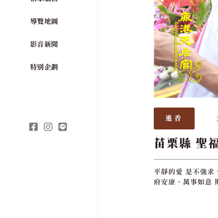
導覽地圖
影音新聞
特別企劃
進香
苗栗縣 聖
平靜的愛 是不強求
府安康、萬事如意 