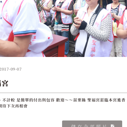
2017-09-07
福宮
、不計較 是簡單的付出與包容 歡迎～～苗栗縣 聖福宮蒞臨本宮進香 
期待下次再相會
儲存全部照片