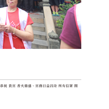
恭祝 貴宮 香火鼎盛、宮務日益昌隆 所有信眾 閤