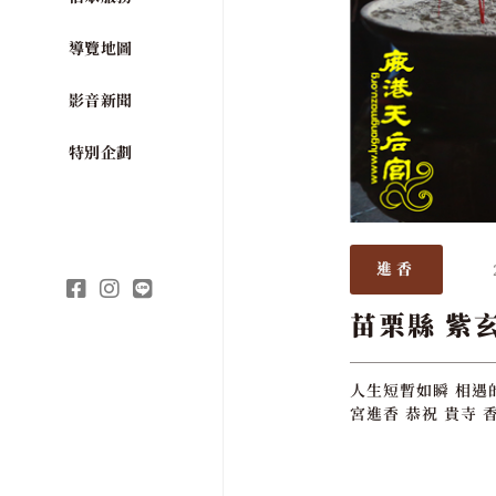
導覽地圖
影音新聞
特別企劃
進香
苗栗縣 紫
人生短暫如瞬 相遇
宮進香 恭祝 貴寺