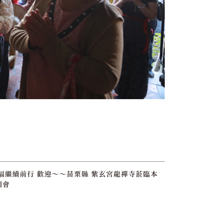
福繼續前行 歡迎～～苗栗縣 紫玄宮龍禪寺蒞臨本
相會