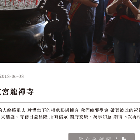
2018-06-08
玄宮龍禪寺
的人終將離去 珍惜當下的相處勝過擁有 我們總要學會 帶著彼此的祝
 香火鼎盛、寺務日益昌隆 所有信眾 閤府安康、萬事如意 期待下次再
儲存全部照片