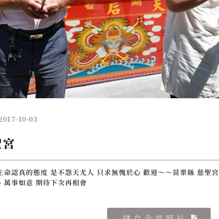
2017-10-03
聖宮
生命認真的態度 是不怨天尤人 只求無愧於心 歡迎～～苗栗縣 慈聖宮
、萬事如意 期待下次再相會
儲存全部照片