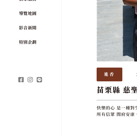
導覽地圖
影音新聞
特別企劃
進香
苗栗縣 慈
快樂的心 是一種對
所有信眾 閤府安康