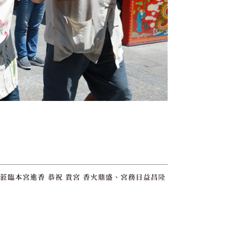
蒞臨本宮進香 恭祝 貴宮 香火鼎盛、宮務日益昌隆