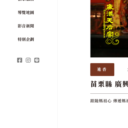
導覽地圖
影音新聞
特別企劃
進香
苗栗縣 廣
跟隨媽祖心 傳遞媽