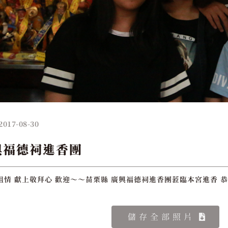
2017-08-30
興福德祠進香團
祖情 獻上敬拜心 歡迎～～苗栗縣 廣興福德祠進香團蒞臨本宮進香 恭
儲存全部照片