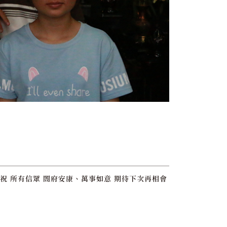
祝 所有信眾 閤府安康、萬事如意 期待下次再相會