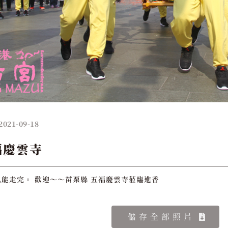
2021-09-18
福慶雲寺
能走完。 歡迎～～苗栗縣 五福慶雲寺蒞臨進香
儲存全部照片