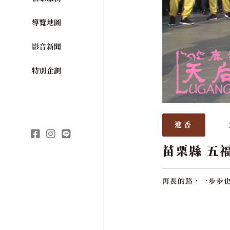
導覽地圖
影音新聞
特別企劃
進香
苗栗縣 五
再長的路，一步步也