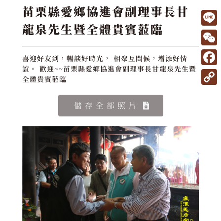
苗栗縣愛鄉協進會副理事長甘
龍泉先生暨全體貴賓蒞臨
L
i
W
喜迎好友到，暢談好時光， 相聚互問候，增添好情
n
e
誼。 歡迎~~苗栗縣愛鄉協進會副理事長甘龍泉先生暨
F
e
全體貴賓蒞臨
C
a
C
h
c
儲存全部照片
o
a
e
p
t
b
y
o
L
o
i
k
n
k