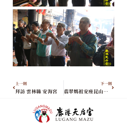
上一則
下一則
拜訪 雲林縣 安海宮
翡翠媽祖安座昆山慧聚天后宮