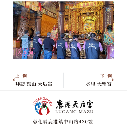
上一則
下一則
拜訪 旗山 天后宮
水里 天聖宮
彰化縣鹿港鎮中山路430號