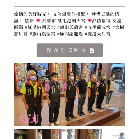
流淌的美好時光， 交流溫馨的相聚， 珍惜真摰的情
誼。 感謝
高雄市 紅毛港朝天宮
熱情接待 交流
圓滿 #紅毛港朝天宮 #旗山天后宮 #五甲龍成宮 #大樹
慈后宮 #旗山旗聖宮 #顧問謝龍隱 #鹿港天后宮
儲存全部照片