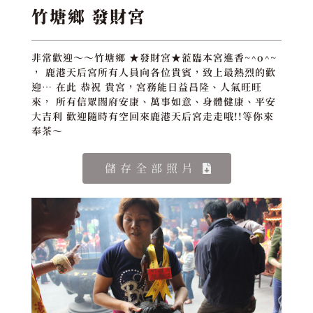
竹塘鄉 發財宮
非常歡迎～～竹塘鄉 ★發財宮★蒞臨本宮進香~^o^~
， 鹿港天后宮所有人員向各位貴賓，致上最熱烈的歡
迎… 在此 恭祝 貴宮，宮務能日益昌隆、人氣旺旺
來， 所有信眾閤府安康、萬事如意、身體健康、平安
大吉利 歡迎隨時有空回來鹿港天后宮走走哦!!等你來
奉茶～
儲存全部照片