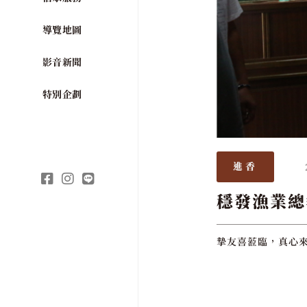
導覽地圖
影音新聞
特別企劃
進香
穩發漁業總
摯友喜蒞臨，真心來