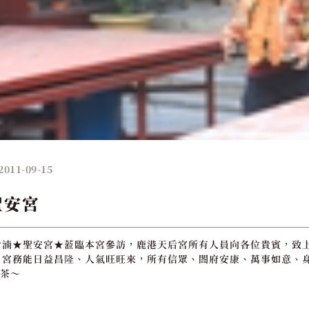
2011-09-15
聖安宮
湳★聖安宮★蒞臨本宮參訪，鹿港天后宮所有人員向各位貴賓，致上
宮，宮務能日益昌隆、人氣旺旺來，所有信眾、閤府安康、萬事如意、
奉茶～