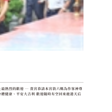
最熱烈的歡迎 … 貴宮恭請本宮敦六媽為作客神尊
身體健康、平安大吉利 歡迎隨時有空回來鹿港天后