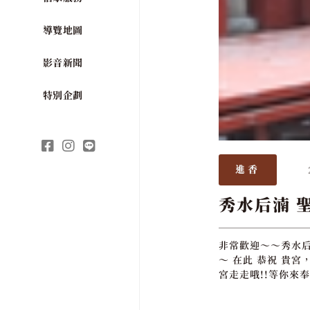
導覽地圖
影音新聞
特別企劃
進香
秀水后湳 
非常歡迎～～秀水后
～ 在此 恭祝 貴
宮走走哦!!等你來