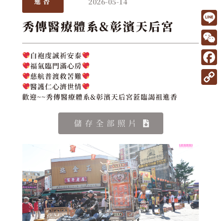
2026-05-14
進香
秀傳醫療體系&彰濱天后宮
L
i
W
白袍虔誠祈安泰
n
福氣臨門滿心房
e
F
慈航普渡救苦難
e
C
a
醫護仁心濟世情
C
歡迎~~秀傳醫療體系&彰濱天后宮蒞臨謁祖進香
h
c
o
a
e
p
儲存全部照片
t
b
y
o
L
o
i
k
n
k