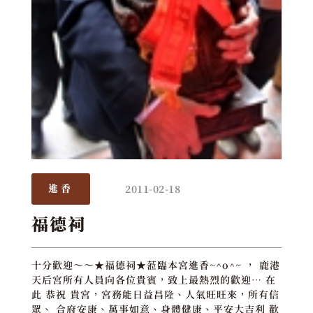
2011-02-18
進香
福德祠
十分歡迎～～★福德祠★蒞臨本宮進香~^o^~ ， 鹿港
天后宮所有人員向各位貴賓，致上最熱烈的歡迎… 在
此 恭祝 貴宮，宮務能日益昌隆、人氣旺旺來，所有信
眾、 合府安康、萬事如意、身體健康、平安大吉利 歡