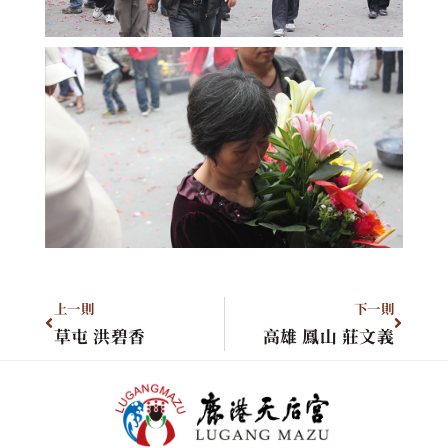
上一則
下一則
草屯 洪碧香
高雄 鳳山 莊文義