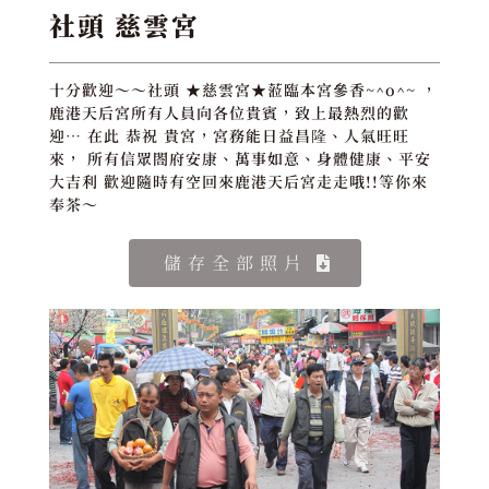
社頭 慈雲宮
十分歡迎～～社頭 ★慈雲宮★蒞臨本宮參香~^o^~ ，
鹿港天后宮所有人員向各位貴賓，致上最熱烈的歡
迎… 在此 恭祝 貴宮，宮務能日益昌隆、人氣旺旺
來， 所有信眾閤府安康、萬事如意、身體健康、平安
大吉利 歡迎隨時有空回來鹿港天后宮走走哦!!等你來
奉茶～
儲存全部照片