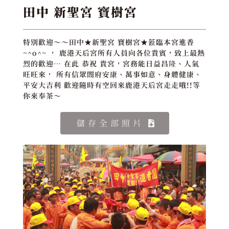
田中 新聖宮 寶樹宮
特別歡迎～～田中★新聖宮 寶樹宮★蒞臨本宮進香
~^o^~ ， 鹿港天后宮所有人員向各位貴賓，致上最熱
烈的歡迎… 在此 恭祝 貴宮，宮務能日益昌隆、人氣
旺旺來， 所有信眾閤府安康、萬事如意、身體健康、
平安大吉利 歡迎隨時有空回來鹿港天后宮走走哦!!等
你來奉茶～
儲存全部照片