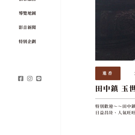
導覽地圖
影音新聞
特別企劃
進香
田中鎮 玉
特別歡迎～～田中鎮
日益昌隆、人氣旺旺