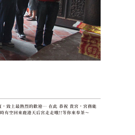
賓，致上最熱烈的歡迎… 在此 恭祝 貴宮，宮務能
時有空回來鹿港天后宮走走哦!!等你來奉茶～