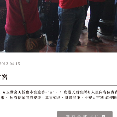
2012-04-15
世宮
 ★玉世宮★蒞臨本宮進香~^o^~ ， 鹿港天后宮所有人員向各位貴
來， 所有信眾閤府安康、萬事如意、身體健康、平安大吉利 歡迎隨
儲存全部照片