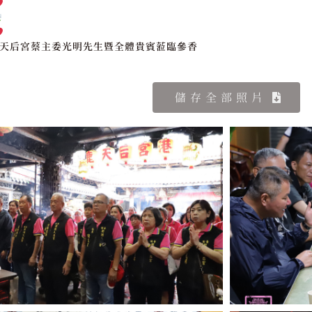
湖天后宮蔡主委光明先生暨全體貴賓蒞臨參香
儲存全部照片