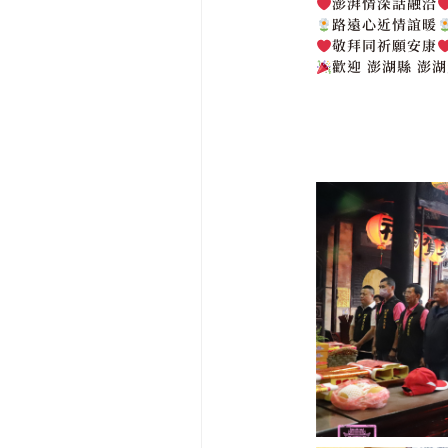
澎湃情深話融洽
路遠心近情誼暖
敬拜同祈願安康
歡迎 澎湖縣 澎