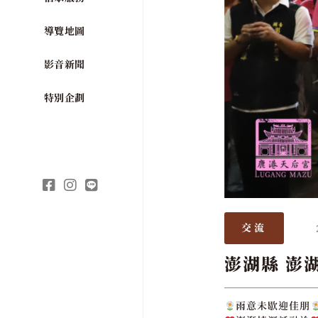
導覽地圖
影音新聞
特別企劃
交流
澎湖縣 澎
雨意未歇迎佳朋