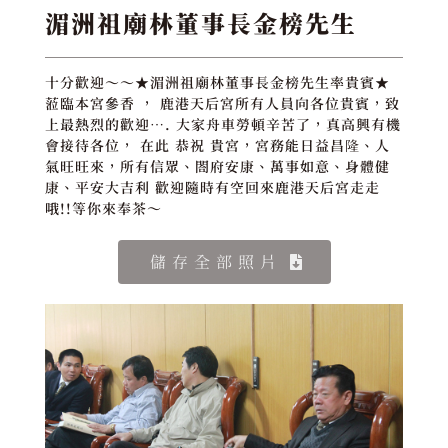
湄洲祖廟林董事長金榜先生
十分歡迎～～★湄洲祖廟林董事長金榜先生率貴賓★
蒞臨本宮參香 ， 鹿港天后宮所有人員向各位貴賓，致
上最熱烈的歡迎…. 大家舟車勞頓辛苦了，真高興有機
會接待各位， 在此 恭祝 貴宮，宮務能日益昌隆、人
氣旺旺來，所有信眾、閤府安康、萬事如意、身體健
康、平安大吉利 歡迎隨時有空回來鹿港天后宮走走
哦!!等你來奉茶～
儲存全部照片