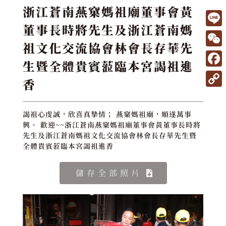
浙江蒼南燕窠媽祖廟董事會黃
董事長時將先生及浙江蒼南媽
L
祖文化交流協會林會長存華先
i
W
生暨全體貴賓蒞臨本宮謁祖進
n
e
F
e
香
C
a
C
h
c
o
謁祖心虔誠，欣喜真摯情； 燕窠媽祖廟，順遂萬事
a
e
p
興。 歡迎~~浙江蒼南燕窠媽祖廟董事會黃董事長時將
t
先生及浙江蒼南媽祖文化交流協會林會長存華先生暨
b
y
全體貴賓蒞臨本宮謁祖進香
o
L
o
儲存全部照片
i
k
n
k