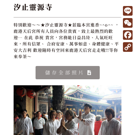
汐止靈源寺
L
特別歡迎～～★汐止靈源寺★蒞臨本宮進香~^o^~ ，
i
W
鹿港天后宮所有人員向各位貴賓，致上最熱烈的歡
迎… 在此 恭祝 貴宮，宮務能日益昌隆、人氣旺旺
n
e
F
來，所有信眾、 合府安康、萬事如意、身體健康、平
e
安大吉利 歡迎隨時有空回來鹿港天后宮走走哦!!等你
C
a
C
來奉茶～
h
c
o
a
e
儲存全部照片
p
t
b
y
o
L
o
i
k
n
k